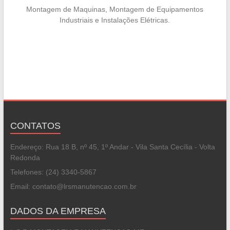
Montagem de Maquinas, Montagem de Equipamentos
Industriais e Instalações Elétricas.
CONTATOS
Endereço: Rua 18 B, nº 45, 1º Andar - Vila Santa Cecília - Volta
Redonda
Telefones: (24) 3340-5867
Email: contato@lrsmanutencao.com.br
DADOS DA EMPRESA