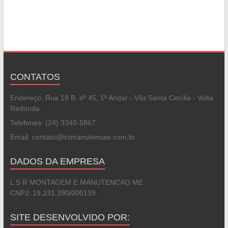
CONTATOS
Endereço: Rua 18 B, nº 45, 1º Andar - Vila Santa Cecília - Volta
Redonda
Telefones: (24) 3340-5867
Email: contato@lrsmanutencao.com.br
DADOS DA EMPRESA
L S R MONTAGEM E MANUTENCAO ME
CNPJ: 19.231.390/000139
SITE DESENVOLVIDO POR: